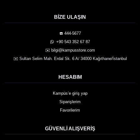
BIZE ULAŞIN
☎️ 444-5677
️ +90 543 352 67 87
✉️ bilgi@kampusstore.com
✉️ Sultan Selim Mah. Erdal Sk. 6 A/ 34000 Kağıthane/İstanbul
HESABIM
Kampüs’e giriş yap
Siparişlerim
Favorilerim
GÜVENLI ALIŞVERIŞ