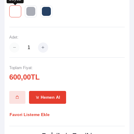
Renk:
Adet:
Toplam Fiyat:
600,00TL
Hemen Al
Favori Listeme Ekle