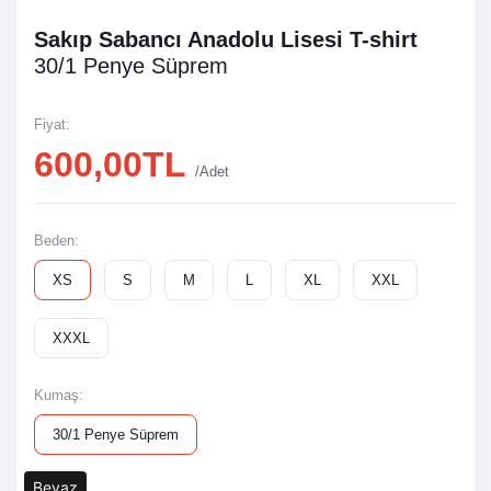
Sakıp Sabancı Anadolu Lisesi T-shirt
30/1 Penye Süprem
Fiyat:
600,00TL
/Adet
Beden:
XS
S
M
L
XL
XXL
XXXL
Kumaş:
30/1 Penye Süprem
Beyaz