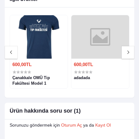
600,00TL
600,00TL
6
T-
Çanakkale OMÜ Tip
adadada
Ç
Fakültesi Model 1
1
Ürün hakkında soru sor (1)
Sorunuzu göndermek için
Oturum Aç
ya da
Kayıt Ol