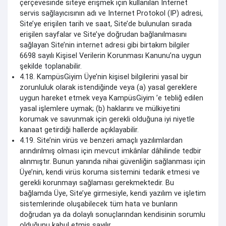
çerçevesinde siteye erişmek için kullanılan İnternet
servis sağlayıcısının adı ve Internet Protokol (IP) adresi,
Site’ye erişilen tarih ve saat, Site’de bulunulan sırada
erişilen sayfalar ve Site’ye doğrudan bağlanılmasını
sağlayan Site’nin internet adresi gibi birtakım bilgiler
6698 sayılı Kişisel Verilerin Korunması Kanunu’na uygun
şekilde toplanabilir.
4.18. KampüsGiyim Üye’nin kişisel bilgilerini yasal bir
zorunluluk olarak istendiğinde veya (a) yasal gereklere
uygun hareket etmek veya KampüsGiyim ’e tebliğ edilen
yasal işlemlere uymak; (b) haklarını ve mülkiyetini
korumak ve savunmak için gerekli olduğuna iyi niyetle
kanaat getirdiği hallerde açıklayabilir.
4.19. Site’nin virüs ve benzeri amaçlı yazılımlardan
arındırılmış olması için mevcut imkânlar dâhilinde tedbir
alınmıştır. Bunun yanında nihai güvenliğin sağlanması için
Üye’nin, kendi virüs koruma sistemini tedarik etmesi ve
gerekli korunmayı sağlaması gerekmektedir. Bu
bağlamda Üye, Site’ye girmesiyle, kendi yazılım ve işletim
sistemlerinde oluşabilecek tüm hata ve bunların
doğrudan ya da dolaylı sonuçlarından kendisinin sorumlu
olduğunu kabul etmiş sayılır.