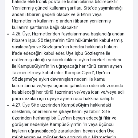
halinde elektronik posta ile kullanıcılarına bildirecektir.
Yenilenmiş güncel kullanım şartları, Site’de yayımlandığı
andan itibaren geçerli olacak ve Site’nin veya
Hizmetler’in kullanımı o andan itibaren yenilenmiş
kullanım şartlarına bağlı olacaktır.
4.26. Üye, Hizmetler’den faydalanmaya başlandığı andan
itibaren işbu Sözleşme’nin tüm hükümlerini kabul etmiş
sayılacağını ve Sözleşme’nin kendisi hakkında hüküm
ifade edeceğini kabul eder. Üye işbu Sözleşme ile
üstlenmiş olduğu yükümlülüklere aykırı hareketi nedeni
ile KampüsGiyim’in ’in uğrayacağı her türlü zararı aynen
tazmin etmeyi kabul eder. KampüsGiyim’’, Üye’nin
Sözleşme’ye aykırı davranışları nedeni ile kamu
kurumlarına ve/veya üçüncü şahıslara ödemek zorunda
kalabileceği her türlü tazminat ve/veya idari ve/veya adli
para cezaları için üyeye aynen rücu hakkına sahiptir.
4.27. Üye Site üzerinden KampüsGiyim hakkındaki
dileklerini, önerilerini ve şikâyetlerini yazabilir. Site
üzerinden herhangi bir Üye'nin beyan edeceği fikir ve
görüşler nedeniyle KampüsGiyim’in ’in veya üçüncü
kişilerin uğrayabileceği zararlardan, beyan eden Üye
münhasıran ve münferiden sorumludur. Hizmetler’in