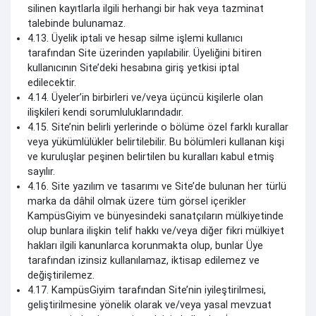
silinen kayıtlarla ilgili herhangi bir hak veya tazminat
talebinde bulunamaz.
4.13. Üyelik iptali ve hesap silme işlemi kullanıcı
tarafından Site üzerinden yapılabilir. Üyeliğini bitiren
kullanıcının Site’deki hesabına giriş yetkisi iptal
edilecektir.
4.14. Üyeler’in birbirleri ve/veya üçüncü kişilerle olan
ilişkileri kendi sorumluluklarındadır.
4.15. Site’nin belirli yerlerinde o bölüme özel farklı kurallar
veya yükümlülükler belirtilebilir. Bu bölümleri kullanan kişi
ve kuruluşlar peşinen belirtilen bu kuralları kabul etmiş
sayılır.
4.16. Site yazılım ve tasarımı ve Site’de bulunan her türlü
marka da dâhil olmak üzere tüm görsel içerikler
KampüsGiyim ve bünyesindeki sanatçıların mülkiyetinde
olup bunlara ilişkin telif hakkı ve/veya diğer fikri mülkiyet
hakları ilgili kanunlarca korunmakta olup, bunlar Üye
tarafından izinsiz kullanılamaz, iktisap edilemez ve
değiştirilemez.
4.17. KampüsGiyim tarafından Site’nin iyileştirilmesi,
geliştirilmesine yönelik olarak ve/veya yasal mevzuat