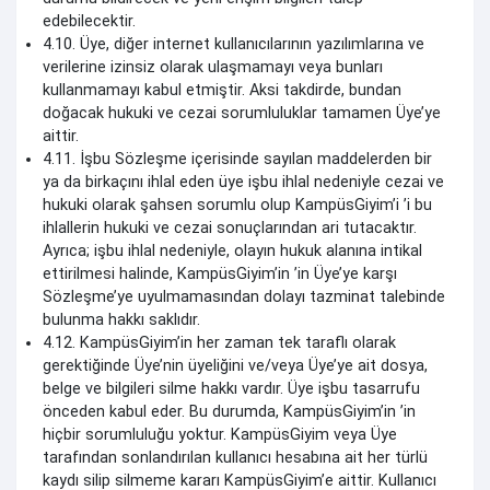
edebilecektir.
4.10. Üye, diğer internet kullanıcılarının yazılımlarına ve
verilerine izinsiz olarak ulaşmamayı veya bunları
kullanmamayı kabul etmiştir. Aksi takdirde, bundan
doğacak hukuki ve cezai sorumluluklar tamamen Üye’ye
aittir.
4.11. İşbu Sözleşme içerisinde sayılan maddelerden bir
ya da birkaçını ihlal eden üye işbu ihlal nedeniyle cezai ve
hukuki olarak şahsen sorumlu olup KampüsGiyim’i ’i bu
ihlallerin hukuki ve cezai sonuçlarından ari tutacaktır.
Ayrıca; işbu ihlal nedeniyle, olayın hukuk alanına intikal
ettirilmesi halinde, KampüsGiyim’in ’in Üye’ye karşı
Sözleşme’ye uyulmamasından dolayı tazminat talebinde
bulunma hakkı saklıdır.
4.12. KampüsGiyim’in her zaman tek taraflı olarak
gerektiğinde Üye’nin üyeliğini ve/veya Üye’ye ait dosya,
belge ve bilgileri silme hakkı vardır. Üye işbu tasarrufu
önceden kabul eder. Bu durumda, KampüsGiyim’in ’in
hiçbir sorumluluğu yoktur. KampüsGiyim veya Üye
tarafından sonlandırılan kullanıcı hesabına ait her türlü
kaydı silip silmeme kararı KampüsGiyim’e aittir. Kullanıcı