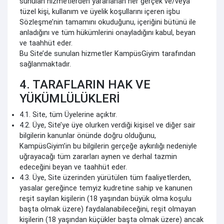
sunulan hizmetlerden yararlanan her gerçek ve/veya
tüzel kişi, kullanım ve üyelik koşullarını içeren işbu
Sözleşme’nin tamamını okuduğunu, içeriğini bütünü ile
anladığını ve tüm hükümlerini onayladığını kabul, beyan
ve taahhüt eder.
Bu Site’de sunulan hizmetler KampüsGiyim tarafından
sağlanmaktadır.
4. TARAFLARIN HAK VE
YÜKÜMLÜLÜKLERİ
4.1. Site, tüm Üyelerine açıktır.
4.2. Üye, Site’ye üye olurken verdiği kişisel ve diğer sair
bilgilerin kanunlar önünde doğru olduğunu,
KampüsGiyim’in bu bilgilerin gerçeğe aykırılığı nedeniyle
uğrayacağı tüm zararları aynen ve derhal tazmin
edeceğini beyan ve taahhüt eder.
4.3. Üye, Site üzerinden yürütülen tüm faaliyetlerden,
yasalar gereğince temyiz kudretine sahip ve kanunen
reşit sayılan kişilerin (18 yaşından büyük olma koşulu
başta olmak üzere) faydalanabileceğini, reşit olmayan
kişilerin (18 yaşından küçükler başta olmak üzere) ancak