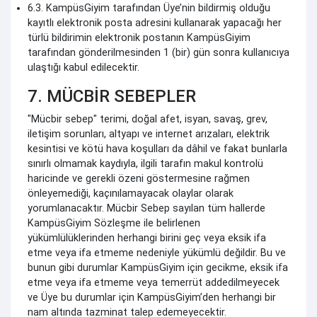
6.3. KampüsGiyim tarafından Üye’nin bildirmiş olduğu
kayıtlı elektronik posta adresini kullanarak yapacağı her
türlü bildirimin elektronik postanın KampüsGiyim
tarafından gönderilmesinden 1 (bir) gün sonra kullanıcıya
ulaştığı kabul edilecektir.
7. MÜCBİR SEBEPLER
"Mücbir sebep" terimi, doğal afet, isyan, savaş, grev,
iletişim sorunları, altyapı ve internet arızaları, elektrik
kesintisi ve kötü hava koşulları da dâhil ve fakat bunlarla
sınırlı olmamak kaydıyla, ilgili tarafın makul kontrolü
haricinde ve gerekli özeni göstermesine rağmen
önleyemediği, kaçınılamayacak olaylar olarak
yorumlanacaktır. Mücbir Sebep sayılan tüm hallerde
KampüsGiyim Sözleşme ile belirlenen
yükümlülüklerinden herhangi birini geç veya eksik ifa
etme veya ifa etmeme nedeniyle yükümlü değildir. Bu ve
bunun gibi durumlar KampüsGiyim için gecikme, eksik ifa
etme veya ifa etmeme veya temerrüt addedilmeyecek
ve Üye bu durumlar için KampüsGiyim’den herhangi bir
nam altında tazminat talep edemeyecektir.