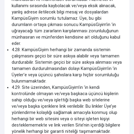
kullanımı sırasında kaybolacak ve/veya eksik alınacak,
yanlış adrese iletilecek bilgi mesaj ve dosyalardan
KampüsGiyim sorumlu tutulamaz. Üye, bu gibi
durumların ortaya çıkması sonucu KampüsGiyim’in ’in
uğrayacağı tüm zararların karşılanması zorunluluğunun
münhasıran ve münferiden kendisine ait olduğunu kabul
eder.
4.28. KampüsGiyim herhangi bir zamanda sistemin
çalışmasını geçici bir süre askıya alabilir veya tamamen
durdurabilir. Sistemin geçici bir süre askıya alınması veya
tamamen durdurulmasından dolayı KampüsGiyim’in ’in
Üyeler’e veya üçüncü şahıslara karşı hiçbir sorumluluğu
bulunmamaktadır.
4.29. Site üzerinden, KampüsGiyim’in ’in kendi
kontrolünde olmayan ve/veya başkaca üçüncü kişilerin
sahip olduğu ve/veya işlettiği başka web sitelerine
ve/veya başka içeriklere link verilebilir. Bu linkler Üye’ye
yönlendirme kolaylığı sağlamak amacıyla konmuş olup
herhangi bir web sitesini veya o siteyi işleten kişiyi
desteklememekte ve link verilen Site’nin içerdiği bilgilere
yönelik herhangi bir garanti niteliği taşımamaktadır.