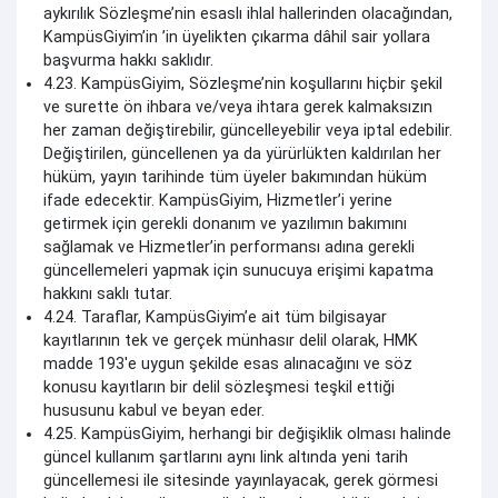
aykırılık Sözleşme’nin esaslı ihlal hallerinden olacağından,
KampüsGiyim’in ’in üyelikten çıkarma dâhil sair yollara
başvurma hakkı saklıdır.
4.23. KampüsGiyim, Sözleşme’nin koşullarını hiçbir şekil
ve surette ön ihbara ve/veya ihtara gerek kalmaksızın
her zaman değiştirebilir, güncelleyebilir veya iptal edebilir.
Değiştirilen, güncellenen ya da yürürlükten kaldırılan her
hüküm, yayın tarihinde tüm üyeler bakımından hüküm
ifade edecektir. KampüsGiyim, Hizmetler’i yerine
getirmek için gerekli donanım ve yazılımın bakımını
sağlamak ve Hizmetler’in performansı adına gerekli
güncellemeleri yapmak için sunucuya erişimi kapatma
hakkını saklı tutar.
4.24. Taraflar, KampüsGiyim’e ait tüm bilgisayar
kayıtlarının tek ve gerçek münhasır delil olarak, HMK
madde 193'e uygun şekilde esas alınacağını ve söz
konusu kayıtların bir delil sözleşmesi teşkil ettiği
hususunu kabul ve beyan eder.
4.25. KampüsGiyim, herhangi bir değişiklik olması halinde
güncel kullanım şartlarını aynı link altında yeni tarih
güncellemesi ile sitesinde yayınlayacak, gerek görmesi