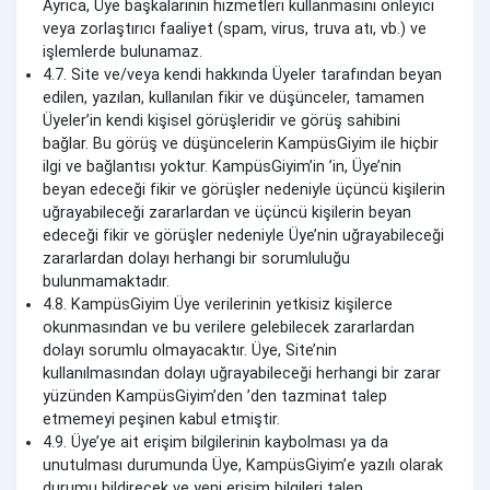
Ayrıca, Üye başkalarının hizmetleri kullanmasını önleyici
veya zorlaştırıcı faaliyet (spam, virus, truva atı, vb.) ve
işlemlerde bulunamaz.
4.7. Site ve/veya kendi hakkında Üyeler tarafından beyan
edilen, yazılan, kullanılan fikir ve düşünceler, tamamen
Üyeler’in kendi kişisel görüşleridir ve görüş sahibini
bağlar. Bu görüş ve düşüncelerin KampüsGiyim ile hiçbir
ilgi ve bağlantısı yoktur. KampüsGiyim’in ’in, Üye’nin
beyan edeceği fikir ve görüşler nedeniyle üçüncü kişilerin
uğrayabileceği zararlardan ve üçüncü kişilerin beyan
edeceği fikir ve görüşler nedeniyle Üye’nin uğrayabileceği
zararlardan dolayı herhangi bir sorumluluğu
bulunmamaktadır.
4.8. KampüsGiyim Üye verilerinin yetkisiz kişilerce
okunmasından ve bu verilere gelebilecek zararlardan
dolayı sorumlu olmayacaktır. Üye, Site’nin
kullanılmasından dolayı uğrayabileceği herhangi bir zarar
yüzünden KampüsGiyim’den ’den tazminat talep
etmemeyi peşinen kabul etmiştir.
4.9. Üye’ye ait erişim bilgilerinin kaybolması ya da
unutulması durumunda Üye, KampüsGiyim’e yazılı olarak
durumu bildirecek ve yeni erişim bilgileri talep