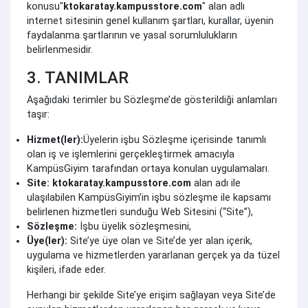
konusu"
ktokaratay.kampusstore.com
" alan adlı
internet sitesinin genel kullanım şartları, kurallar, üyenin
faydalanma şartlarının ve yasal sorumlulukların
belirlenmesidir.
3. TANIMLAR
Aşağıdaki terimler bu Sözleşme’de gösterildiği anlamları
taşır:
Hizmet(ler):
Üyelerin işbu Sözleşme içerisinde tanımlı
olan iş ve işlemlerini gerçekleştirmek amacıyla
KampüsGiyim tarafından ortaya konulan uygulamaları.
Site:
ktokaratay.kampusstore.com
alan adı ile
ulaşılabilen KampüsGiyim’in işbu sözleşme ile kapsamı
belirlenen hizmetleri sunduğu Web Sitesini (“Site”),
Sözleşme:
İşbu üyelik sözleşmesini,
Üye(ler):
Site’ye üye olan ve Site’de yer alan içerik,
uygulama ve hizmetlerden yararlanan gerçek ya da tüzel
kişileri, ifade eder.
Herhangi bir şekilde Site’ye erişim sağlayan veya Site’de