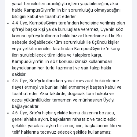
yasal temsilcileri aracılığıyla işlem yapabileceğini; aksi
halde KampüsGiyim’in ’in bir sorumluluğu olmayacağını
bildiğini kabul ve taahhüt ederler.
4.4. Üye, KampüsGiyim tarafından kendisine verilmiş olan
şifreyi başka kişi ya da kuruluşlara veremez, Üye’nin söz
konusu şifreyi kullanma hakkı bizzat kendisine aittir. Bu
sebeple doğabilecek tüm sorumluluk ile üçüncü kişiler
veya yetkili merciler tarafından KampüsGiyim’e ’e karşı
ileri sürülebilecek tüm iddia ve taleplere karşı,
KampüsGiyim’in ’in söz konusu izinsiz kullanımdan
kaynaklanan her türlü tazminat ve sair talep hakkı
saklıdır.
4.5. Üye, Site’yi kullanırken yasal mevzuat hükümlerine
riayet etmeyi ve bunları ihlal etmemeyi baştan kabul ve
taahhüt eder. Aksi takdirde, doğacak tüm hukuki ve
cezai yükümlülükler tamamen ve münhasıran Üye’yi
bağlayacaktır.
4.6. Üye, Site’yi hiçbir şekilde kamu düzenini bozucu,
genel ahlaka aykırı, başkalarını rahatsız ve taciz edici
şekilde, yasalara aykırı bir amaç için, başkalarının fikri ve
telif haklarına tecavüz edecek şekilde kullanamaz.