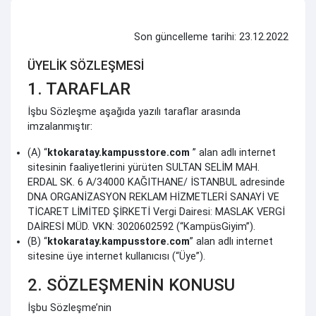
Son güncelleme tarihi: 23.12.2022
ÜYELİK SÖZLEŞMESİ
1. TARAFLAR
İşbu Sözleşme aşağıda yazılı taraflar arasında
imzalanmıştır:
(A) “
ktokaratay.kampusstore.com
” alan adlı internet
sitesinin faaliyetlerini yürüten SULTAN SELİM MAH.
ERDAL SK. 6 A/34000 KAĞITHANE/ İSTANBUL adresinde
DNA ORGANİZASYON REKLAM HİZMETLERİ SANAYİ VE
TİCARET LİMİTED ŞİRKETİ Vergi Dairesi: MASLAK VERGİ
DAİRESİ MÜD. VKN: 3020602592 (“KampüsGiyim”).
(B) “
ktokaratay.kampusstore.com
” alan adlı internet
sitesine üye internet kullanıcısı (“Üye”).
2. SÖZLEŞMENİN KONUSU
İşbu Sözleşme’nin