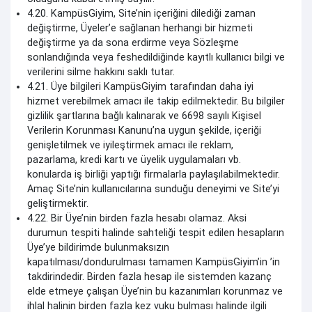
4.20. KampüsGiyim, Site’nin içeriğini dilediği zaman
değiştirme, Üyeler’e sağlanan herhangi bir hizmeti
değiştirme ya da sona erdirme veya Sözleşme
sonlandığında veya feshedildiğinde kayıtlı kullanıcı bilgi ve
verilerini silme hakkını saklı tutar.
4.21. Üye bilgileri KampüsGiyim tarafından daha iyi
hizmet verebilmek amacı ile takip edilmektedir. Bu bilgiler
gizlilik şartlarına bağlı kalınarak ve 6698 sayılı Kişisel
Verilerin Korunması Kanunu’na uygun şekilde, içeriği
genişletilmek ve iyileştirmek amacı ile reklam,
pazarlama, kredi kartı ve üyelik uygulamaları vb.
konularda iş birliği yaptığı firmalarla paylaşılabilmektedir.
Amaç Site’nin kullanıcılarına sunduğu deneyimi ve Site’yi
geliştirmektir.
4.22. Bir Üye’nin birden fazla hesabı olamaz. Aksi
durumun tespiti halinde sahteliği tespit edilen hesapların
Üye’ye bildirimde bulunmaksızın
kapatılması/dondurulması tamamen KampüsGiyim’in ’in
takdirindedir. Birden fazla hesap ile sistemden kazanç
elde etmeye çalışan Üye’nin bu kazanımları korunmaz ve
ihlal halinin birden fazla kez vuku bulması halinde ilgili