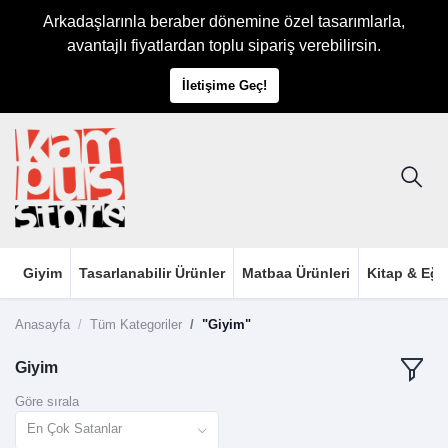
Arkadaşlarınla beraber dönemine özel tasarımlarla,
avantajlı fiyatlardan toplu sipariş verebilirsin.
İletişime Geç!
Giyim
Tasarlanabilir Ürünler
Matbaa Ürünleri
Kitap & Eği
Anasayfa
Tüm Kategoriler
"Giyim"
Giyim
Göre sırala
En Çok Satanlar