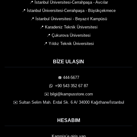
📍 İstanbul Üniversitesi-Cerrahpaşa - Avcılar
📍 İstanbul Üniversitesi-Cerrahpaşa - Büyükçekmece
📍 İstanbul Üniversitesi - Beyazıt Kampüsü
📍 Karadeniz Teknik Üniversitesi
📍 Çukurova Üniversitesi
📍 Yıldız Teknik Üniversitesi
BIZE ULAŞIN
☎️ 444-5677
️ +90 543 352 67 87
✉️ bilgi@kampusstore.com
✉️ Sultan Selim Mah. Erdal Sk. 6 A/ 34000 Kağıthane/İstanbul
HESABIM
Kampüs’e giriş yap