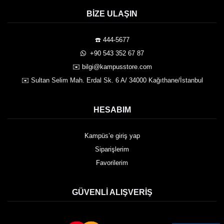
BIZE ULAŞIN
☎️ 444-5677
️ +90 543 352 67 87
✉️ bilgi@kampusstore.com
✉️ Sultan Selim Mah. Erdal Sk. 6 A/ 34000 Kağıthane/İstanbul
HESABIM
Kampüs’e giriş yap
Siparişlerim
Favorilerim
GÜVENLI ALIŞVERIŞ