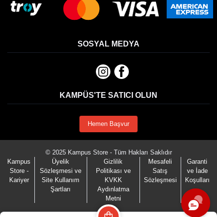
SOSYAL MEDYA
KAMPÜS'TE SATICI OLUN
Hemen Başvur
© 2025 Kampus Store - Tüm Hakları Saklıdır
Kampus
Üyelik
Gizlilik
Mesafeli
Garanti
Store -
Sözleşmesi ve
Politikası ve
Satış
ve İade
Kariyer
Site Kullanım
KVKK
Sözleşmesi
Koşulları
Şartları
Aydınlatma
Metni