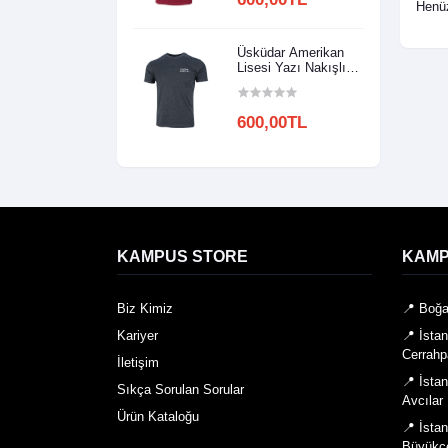
Henüz
Üsküdar Amerikan
Lisesi Yazı Nakışlı
Model 2
600,00TL
KAMPUS STORE
KAMP
Biz Kimiz
📍 Boğa
Kariyer
📍 İsta
Cerrahp
İletişim
📍 İsta
Sıkça Sorulan Sorular
Avcılar
Ürün Kataloğu
📍 İsta
Büyükç