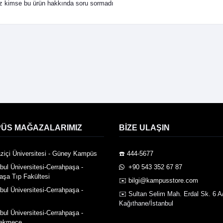
 kimse bu ürün hakkında soru sormadı
ÜS MAĞAZALARIMIZ
BIZE ULAŞIN
ziçi Üniversitesi - Güney Kampüs
☎️ 444-5677
nbul Üniversitesi-Cerrahpaşa -
️ +90 543 352 67 87
aşa Tıp Fakültesi
✉️ bilgi@kampusstore.com
nbul Üniversitesi-Cerrahpaşa -
✉️ Sultan Selim Mah. Erdal Sk. 6 A
Kağıthane/İstanbul
nbul Üniversitesi-Cerrahpaşa -
ekmece