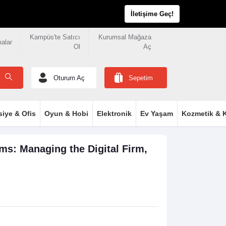
İletişime Geç!
Kampüs'te Satıcı
Kurumsal Mağaza
malar
Ol
Aç
Oturum Aç
Sepetim
siye & Ofis
Oyun & Hobi
Elektronik
Ev Yaşam
Kozmetik & K
s: Managing the Digital Firm,