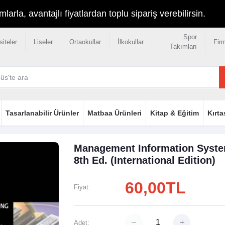
rla, avantajlı fiyatlardan toplu sipariş verebilirsin.
Spor
siteler
Liseler
Ortaokullar
İlkokullar
Fir
Takımları
Tasarlanabilir Ürünler
Matbaa Ürünleri
Kitap & Eğitim
Kırta
Management Information System
8th Ed. (International Edition)
60,00TL
Fiyat:
Adet: