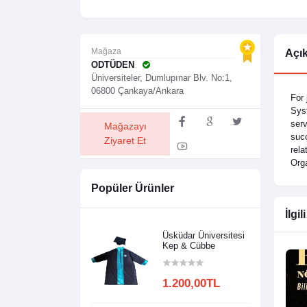
Mağaza
Açı
ODTÜDEN
Üniversiteler, Dumlupınar Blv. No:1,
06800 Çankaya/Ankara
For 
Syst
serv
Mağazayı
succ
Ziyaret Et
rela
Org
Popüler Ürünler
İlgil
Üsküdar Üniversitesi
Kep & Cübbe
1.200,00TL