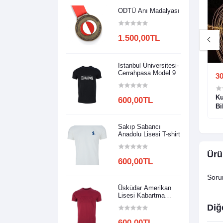
ODTÜ Anı Madalyası
1.500,00TL
Istanbul Üniversitesi-
Cerrahpasa Model 9
1.500,00TL
30
vironment :
Physics Principles with
Ku
600,00TL
ections, and
Applications, Global Edition
Bi
d. (International
Bi
Ta
Sakıp Sabancı
Anadolu Lisesi T-shirt
Ürü
600,00TL
Soru
Üsküdar Amerikan
Lisesi Kabartma
Baskılı
Diğ
600,00TL