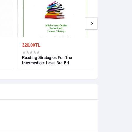
320,00TL
90,00TL
Reading Strategies For The
The Compass: R
Intermediate Level 3rd Ed
English 2 (EN