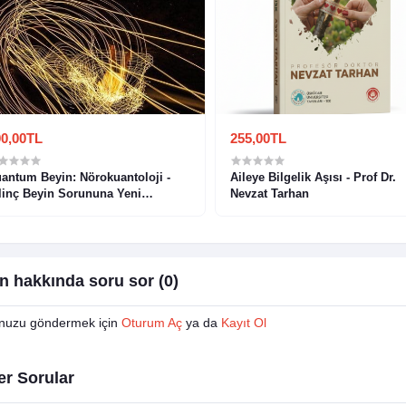
0,00TL
255,00TL
antum Beyin: Nörokuantoloji -
Aileye Bilgelik Aşısı - Prof Dr.
linç Beyin Sorununa Yeni
Nevzat Tarhan
limsel Yaklaşım - Prof. Dr. Sultan
rlacı
n hakkında soru sor (0)
nuzu göndermek için
Oturum Aç
ya da
Kayıt Ol
er Sorular