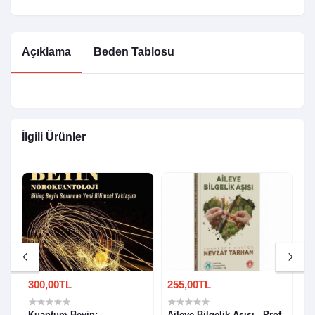
Açıklama
Beden Tablosu
İlgili Ürünler
300,00TL
255,00TL
3
Kuantum Beyin:
Aileye Bilgelik Aşısı - Prof
R