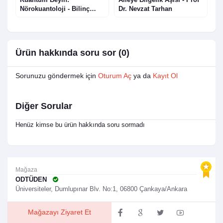
Nörokuantoloji - Bilinç
Dr. Nevzat Tarhan
I
Beyin Sorununa Yeni
Bilimsel Yaklaşım - Prof.
Dr. Sultan Tarlacı
Ürün hakkında soru sor (0)
Sorunuzu göndermek için
Oturum Aç
ya da
Kayıt Ol
Diğer Sorular
Henüz kimse bu ürün hakkında soru sormadı
Mağaza
ODTÜDEN
Üniversiteler, Dumlupınar Blv. No:1, 06800 Çankaya/Ankara
Mağazayı Ziyaret Et